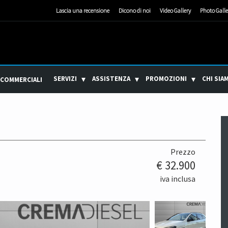
Lascia una recensione
Dicono di noi
Video Gallery
Photo Galle
SERVIZI
ASSISTENZA
PROMOZIONI
CHI SIA
 COMMERCIALI
Prezzo
€ 32.900
iva inclusa