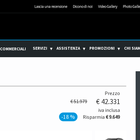
Lascia una recensione
Dicono di noi
Video Gallery
Photo Galle
SERVIZI
ASSISTENZA
PROMOZIONI
CHI SIA
 COMMERCIALI
Prezzo
€ 42.331
€ 51.979
iva inclusa
-18 %
Risparmia
€ 9.649