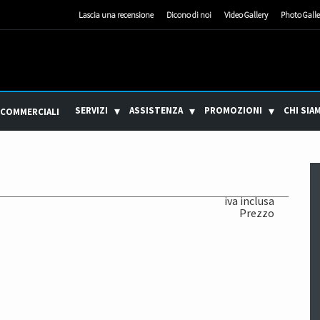
Lascia una recensione
Dicono di noi
Video Gallery
Photo Galle
SERVIZI
ASSISTENZA
PROMOZIONI
CHI SIA
 COMMERCIALI
iva inclusa
Prezzo