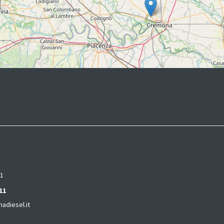
 1
11
diesel.it