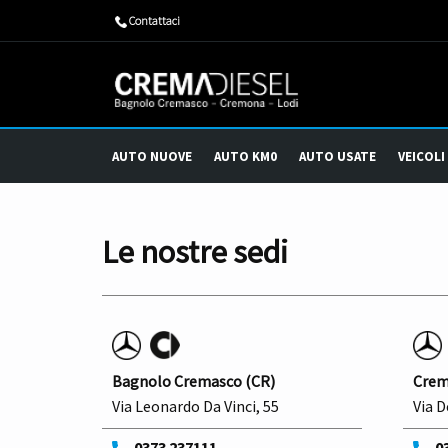
​Contattaci
AUTO NUOVE
AUTO KM0
AUTO USATE
VEICOLI
Le nostre sedi
Bagnolo Cremasco (CR)
Crem
Via Leonardo Da Vinci, 55
Via D
0373 237111
03