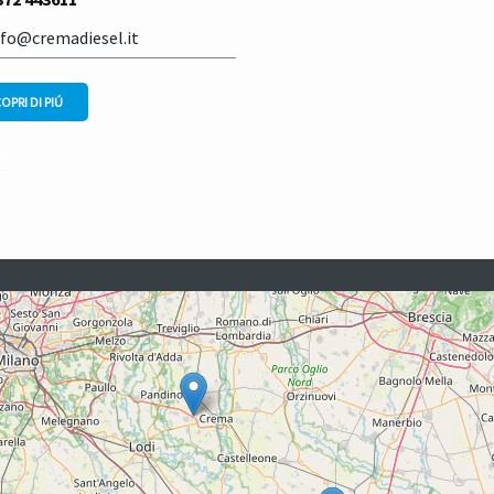
fo@cremadiesel.it
OPRI DI PIÚ
li