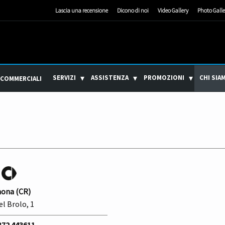
Lascia una recensione
Dicono di noi
Video Gallery
Photo Galle
SERVIZI
ASSISTENZA
PROMOZIONI
CHI SIA
 COMMERCIALI
ona (CR)
el Brolo, 1
72 443611