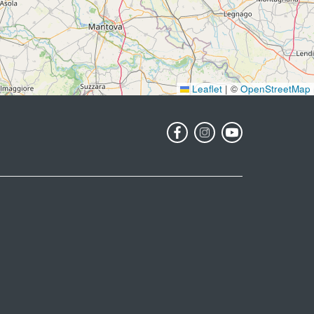
Leaflet
|
©
OpenStreetMap