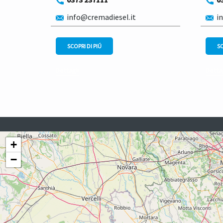
info@cremadiesel.it
in
SCOPRI DI PIÚ
SC
Dettagli
Dettag
+
−